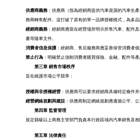
供應商義務
：供應商（指為經銷商提供汽車資源的汽車生產
務商轉售配件。這打破了原有的單一品牌授權模式，為多品
經銷商義務
：經銷商應當在經營場所明示所售汽車、配件及
書等隨車文件。
消費者信息保護
：經銷商、售后服務商應妥善保管消費者個
禁止行為
：明確禁止強制消費者購買保險、金融、配件等產
第三章 銷售市場秩序
旨在維護市場公平競爭：
授權與非授權經營
：供應商可以要求經銷商具備特定條件并
經營網絡規劃與建設
：供應商制定網絡規劃應遵循公平、公
第四章 監督管理
規定縣級以上商務主管部門負責本行政區域內汽車銷售及相
第五章 法律責任