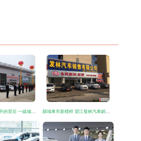
奇瑞銷量環比回升的背后 一線城市經銷商流失成隱憂
縣域車市新標桿 望江發林汽車銷售如何推動地方汽車消費升級