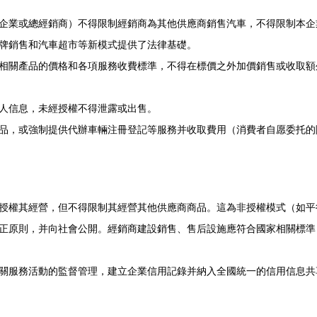
企業或總經銷商）不得限制經銷商為其他供應商銷售汽車，不得限制本企
牌銷售和汽車超市等新模式提供了法律基礎。
相關產品的價格和各項服務收費標準，不得在標價之外加價銷售或收取額
人信息，未經授權不得泄露或出售。
品，或強制提供代辦車輛注冊登記等服務并收取費用（消費者自愿委托的
授權其經營，但不得限制其經營其他供應商商品。這為非授權模式（如平
正原則，并向社會公開。經銷商建設銷售、售后設施應符合國家相關標準
關服務活動的監督管理，建立企業信用記錄并納入全國統一的信用信息共