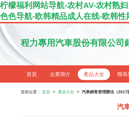
柠檬福利网站导航-农村AV-农村熟妇
色色导航-欧韩精品成人在线-欧韩性
程力專用汽車股份有限公司
首頁
企業簡介
產品大全
聯系
>
>
當前位置：
首頁
產品大全
汽車銷售管理辦法（201
汽