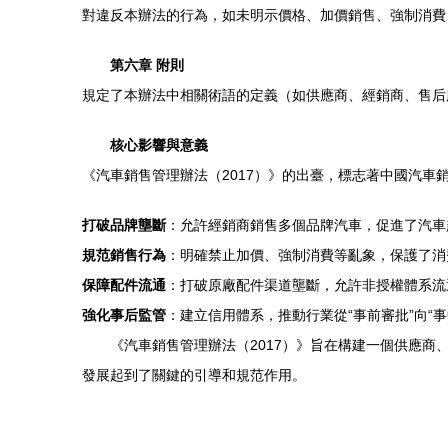
對違反本辦法的行為，如未明示價格、加價銷售、強制消費
第六章 附則
規定了本辦法中相關術語的定義（如供應商、經銷商、售后
核心影響與意義
《汽車銷售管理辦法（2017）》的出臺，標志著中國汽車
打破品牌壟斷
：允許經銷商銷售多個品牌汽車，促進了汽車
規范銷售行為
：明確禁止加價、強制消費等亂象，保護了消
保障配件流通
：打破原廠配件渠道壟斷，允許非授權體系流
強化事后監管
：建立信用體系，推動行業從“事前審批”向“
《汽車銷售管理辦法（2017）》旨在構建一個供應
發展起到了關鍵的引導和規范作用。