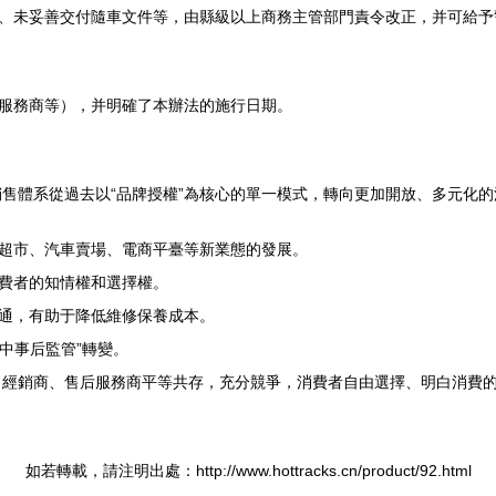
、未妥善交付隨車文件等，由縣級以上商務主管部門責令改正，并可給予
服務商等），并明確了本辦法的施行日期。
銷售體系從過去以“品牌授權”為核心的單一模式，轉向更加開放、多元化
超市、汽車賣場、電商平臺等新業態的發展。
費者的知情權和選擇權。
通，有助于降低維修保養成本。
事中事后監管”轉變。
商、經銷商、售后服務商平等共存，充分競爭，消費者自由選擇、明白消費
如若轉載，請注明出處：http://www.hottracks.cn/product/92.html