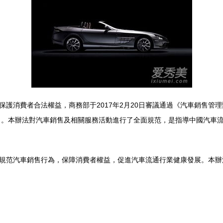
護消費者合法權益，商務部于2017年2月20日審議通過《汽車銷售管理辦
法》。本辦法對汽車銷售及相關服務活動進行了全面規范，是指導中國汽車
規范汽車銷售行為，保障消費者權益，促進汽車流通行業健康發展。本辦