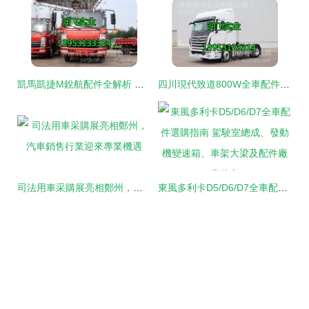
凱馬凱捷M銳航配件全解析 駕駛室總成、發動機變速箱及車架大梁選購指南
四川現代致道800W全車配件指南 駕駛室、發動機、變速箱與車架大梁專業解析
司法用車采購展亮相鄭州，汽車銷售行業迎來專業機遇
東風多利卡D5/D6/D7全車配件選購指南 駕駛室總成、發動機變速箱、車架大梁及配件廠家信息