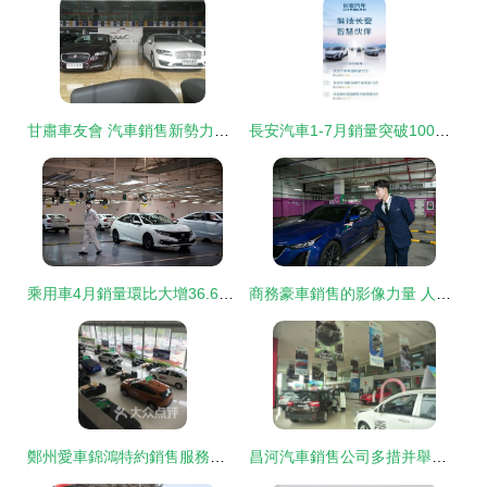
甘肅車友會 汽車銷售新勢力，打造一站式購車新體驗
長安汽車1-7月銷量突破100萬輛，高速增長的背后密碼解析
乘用車4月銷量環比大增36.6%，車市回暖成定局
商務豪車銷售的影像力量 人物攝影如何驅動高端汽車市場
鄭州愛車錦鴻特約銷售服務店 東風本田購車與維保一站式指南
昌河汽車銷售公司多措并舉，扎實推進營銷工作，助力汽車銷售穩步提升